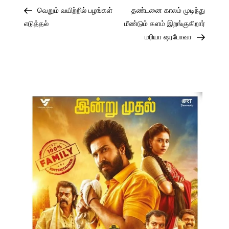
Post
Post
Post
வெறும் வயிற்றில் பழங்கள்
தண்டனை காலம் முடிந்து
navigation
எடுத்தல்
மீண்டும் களம் இறங்குகிறார்
மரியா ஷரபோவா