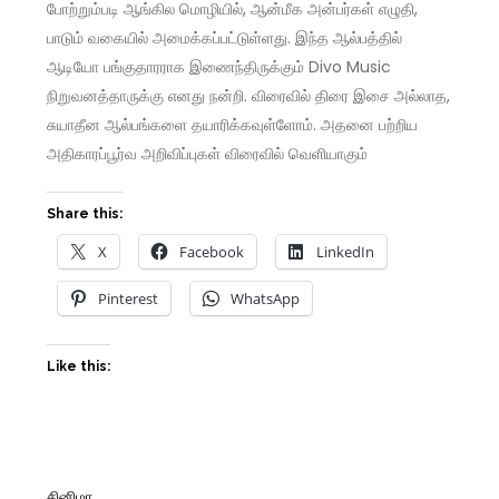
போற்றும்படி ஆங்கில மொழியில், ஆன்மீக அன்பர்கள் எழுதி,
பாடும் வகையில் அமைக்கப்பட்டுள்ளது. இந்த ஆல்பத்தில்
ஆடியோ பங்குதாரராக இணைந்திருக்கும் Divo Music
நிறுவனத்தாருக்கு எனது நன்றி. விரைவில் திரை இசை அல்லாத,
சுயாதீன ஆல்பங்களை தயாரிக்கவுள்ளோம். அதனை பற்றிய
அதிகாரப்பூர்வ அறிவிப்புகள் விரைவில் வெளியாகும்
Share this:
X
Facebook
LinkedIn
Pinterest
WhatsApp
Like this:
சினிமா