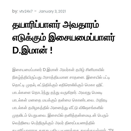
by:
vtv24x7
தயாரிப்பாளர் அவதாரம்
எடுக்கும் இசையமைப்பாளர்
D.இமான் !
இசையமைப்பாளர் D.இமான் அவர்கள் தமிழ் சினிமாவில்
நிகழ்த்தியிருப்பது அசாத்தியமான சாதனை. இசையில் பட்டி
தொட்டி முதல், எட்டுதிக்கும் எதிரொலிக்கும் மெகா ஹிட்
பாடல்களை தொடர்ந்து தந்து வருகிறார். அவரது மெலடி
பாடல்கள் மனதை மயக்கும் தன்மை கொண்டவை. அதிரடி
பாடல்கள் தமிழகத்தில் அனைத்து வீட்டு விஷேசங்களில்
முதலிடம் பெறுபவை. இசையில் தனித்தன்மையுடன் பெரும்
வெற்றியை பெற்றிருக்கும் அவர் திரைப்பயணத்தில்
தயாரிப்பாளராக தனது புதிய பயணத்தை துவங்கவுள்ளார். “DI