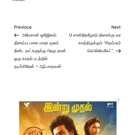
Post
Previous
Next
Previous
Next
Post
Post
அமேசான் ஒரிஜினல்
U சான்றிதழோடு திரைக்கு வர
navigation
திரைப்படமான மாறா மூலம்
காத்திருக்கும் “சிதம்பரம்
நீண்ட நாட்களுக்கு பிறகு தான்
ரெயில்வேகேட்”
ஒரு காதல் படத்தில்
நடிக்கிறேன் – ஆர்.மாதவன்