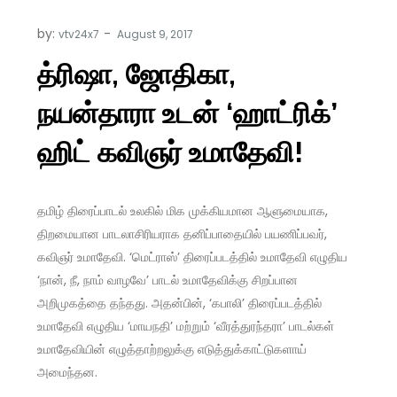
by:
vtv24x7
த்ரிஷா, ஜோதிகா,
நயன்தாரா உடன் ‘ஹாட்ரிக்’
ஹிட் கவிஞர் உமாதேவி!
தமிழ் திரைப்பாடல் உலகில் மிக முக்கியமான ஆளுமையாக,
திறமையான பாடலாசிரியராக தனிப்பாதையில் பயணிப்பவர்,
கவிஞர் உமாதேவி. ‘மெட்ராஸ்’ திரைப்படத்தில் உமாதேவி எழுதிய
‘நான், நீ, நாம் வாழவே’ பாடல் உமாதேவிக்கு சிறப்பான
அறிமுகத்தை தந்தது. அதன்பின், ‘கபாலி’ திரைப்படத்தில்
உமாதேவி எழுதிய ‘மாயநதி’ மற்றும் ‘வீரத்துரந்தரா’ பாடல்கள்
உமாதேவியின் எழுத்தாற்றலுக்கு எடுத்துக்காட்டுகளாய்
அமைந்தன.