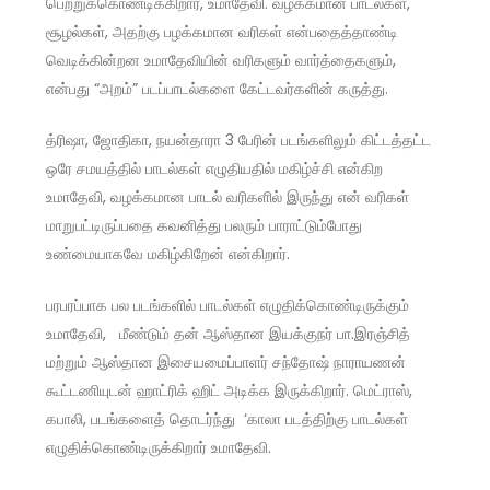
பெற்றுக்கொண்டிக்கிறார், உமாதேவி. வழக்கமான பாடல்கள்,
சூழல்கள், அதற்கு பழக்கமான வரிகள் என்பதைத்தாண்டி
வெடிக்கின்றன உமாதேவியின் வரிகளும் வார்த்தைகளும்,
என்பது “அறம்” படப்பாடல்களை கேட்டவர்களின் கருத்து.
த்ரிஷா, ஜோதிகா, நயன்தாரா 3 பேரின் படங்களிலும் கிட்டத்தட்ட
ஒரே சமயத்தில் பாடல்கள் எழுதியதில் மகிழ்ச்சி என்கிற
உமாதேவி, வழக்கமான பாடல் வரிகளில் இருந்து என் வரிகள்
மாறுபட்டிருப்பதை கவனித்து பலரும் பாராட்டும்போது
உண்மையாகவே மகிழ்கிறேன் என்கிறார்.
பரபரப்பாக பல படங்களில் பாடல்கள் எழுதிக்கொண்டிருக்கும்
உமாதேவி, மீண்டும் தன் ஆஸ்தான இயக்குநர் பா.இரஞ்சித்
மற்றும் ஆஸ்தான இசையமைப்பாளர் சந்தோஷ் நாராயணன்
கூட்டணியுடன் ஹாட்ரிக் ஹிட் அடிக்க இருக்கிறார். மெட்ராஸ்,
கபாலி, படங்களைத் தொடர்ந்து ‘காலா படத்திற்கு பாடல்கள்
எழுதிக்கொண்டிருக்கிறார் உமாதேவி.