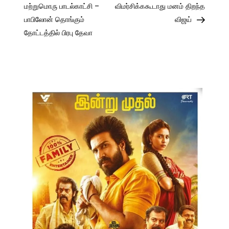
navigation
மற்றுமொரு பாடல்காட்சி –
விமர்சிக்ககூடாது மனம் திறந்த
பாபிலோன் தொங்கும்
விஜய்
தோட்டத்தில் பிரபு தேவா