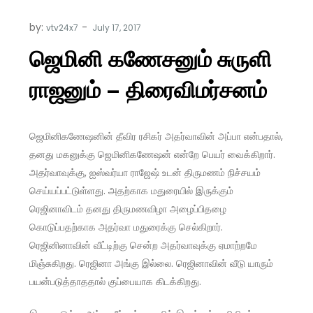
by:
vtv24x7
ஜெமினி கணேசனும் சுருளி
ராஜனும் – திரைவிமர்சனம்
ஜெமினிகணேஷனின் தீவிர ரசிகர் அதர்வாவின் அப்பா என்பதால்,
தனது மகனுக்கு ஜெமினிகணேஷன் என்றே பெயர் வைக்கிறார்.
அதர்வாவுக்கு, ஐஸ்வர்யா ராஜேஷ் உடன் திருமணம் நிச்சயம்
செய்யப்பட்டுள்ளது. அதற்காக மதுரையில் இருக்கும்
ரெஜினாவிடம் தனது திருமணவிழா அழைப்பிதழை
கொடுப்பதற்காக அதர்வா மதுரைக்கு செல்கிறார்.
ரெஜினினாவின் வீட்டிற்கு சென்ற அதர்வாவுக்கு ஏமாற்றமே
மிஞ்சுகிறது. ரெஜினா அங்கு இல்லை. ரெஜினாவின் வீடு யாரும்
பயன்படுத்தாததால் குப்பையாக கிடக்கிறது.