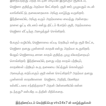
இதையடுத்து அந்த வீட்டின் மாடியில் இருக்கும் சூரியிடம்,
ரெஜினா குறித்து அதர்வா கேட்கிறார். சூரி ஊர் முழுவதும் கடன்
வாங்கிவிட்டு, தலைமறைவாக அங்கு வாழ்ந்து வருகிறார்.
இந்நிலையில், அங்கு வரும் அதர்வாவை வைத்து அன்றைய
நாளை ஓட்டி விடலாம் என்று திட்டம் போடும் சூரி, அதர்வாவை
ரெஜினா வீட்டிற்கு அழைத்துச் செல்கிறார்.
போகும் வழியில், ரெஜினாவை எப்படி தெரியும் என்று சூரி கேட்க,
ரெஜினா தனது முன்னாள் காதலி என்று அதர்வா கூறுகிறார்.
மேலும் ரெஜினாவுடனான காதல் குறித்த முழு விவரத்தையும்
சொல்கிறார். இந்நிலையில், தனது மற்ற காதல் பற்றியும்,
காதலிகள் பற்றியும் கூற, தலையை பிய்த்துக் கொள்ளும்
அளவுக்கு கடுப்பாகும் சூரி என்ன செய்கிறார்? அதர்வா தனது
முன்னாள் காதலிகளான ரெஜினா, அதிதி, பிரணிதா
உள்ளிட்டாரை சந்தித்தாரா? அதன் பின்னணியில் என்ன
நடந்தது? என்பதே படத்தின் மீதிக்கதை.
இத்திரைப்படம்
வெற்றிப்பெற
vtv24x7
ன்
வாழ்த்துக்கள்