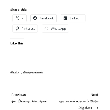
Share this:
X
Facebook
LinkedIn
Pinterest
WhatsApp
Like this:
சினிமா
,
விமர்சனங்கள்
Post
Previous
Next
Previous
Next
Post
Post
இன்றைய செய்திகள்
ஒரு பாடலுக்கு நடனம் ஆடும்
navigation
அனுஷ்கா