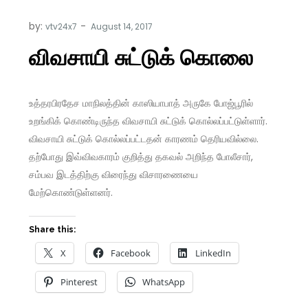
by:
vtv24x7
விவசாயி சுட்டுக் கொலை
உத்தரபிரதேச மாநிலத்தின் காஸியாபாத் அருகே போஜ்பூரில்
உறங்கிக் கொண்டிருந்த விவசாயி சுட்டுக் கொல்லப்பட்டுள்ளார்.
விவசாயி சுட்டுக் கொல்லப்பட்டதன் காரணம் தெரியவில்லை.
தற்போது இவ்விவகாரம் குறித்து தகவல் அறிந்த போலீசார்,
சம்பவ இடத்திற்கு விரைந்து விசாரணையை
மேற்கொண்டுள்ளனர்.
Share this:
X
Facebook
LinkedIn
Pinterest
WhatsApp