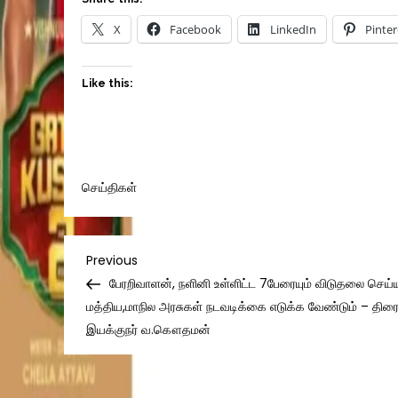
X
Facebook
LinkedIn
Pinter
Like this:
செய்திகள்
Post
Previous
Previous
Post
பேரறிவாளன், நளினி உள்ளிட்ட 7பேரையும் விடுதலை செய்
navigation
மத்திய,மாநில அரசுகள் நடவடிக்கை எடுக்க வேண்டும் – திரை
இயக்குநர் வ.கௌதமன்