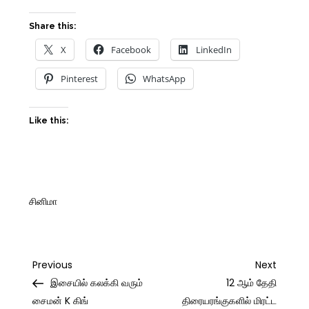
Share this:
X
Facebook
LinkedIn
Pinterest
WhatsApp
Like this:
சினிமா
Post
Previous
Next
Previous
Next
Post
Post
இசையில் கலக்கி வரும்
12 ஆம் தேதி
navigation
சைமன் K கிங்
திரையரங்குகளில் மிரட்ட