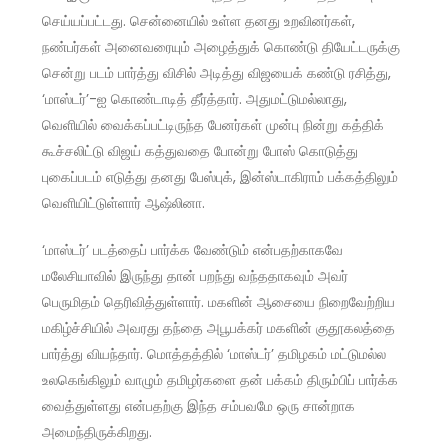
செய்யப்பட்டது. சென்னையில் உள்ள தனது உறவினர்கள்,
நண்பர்கள் அனைவரையும் அழைத்துக் கொண்டு தியேட்டருக்கு
சென்று படம் பார்த்து விசில் அடித்து விஜயைக் கண்டு ரசித்து,
‘மாஸ்டர்’-ஐ கொண்டாடித் தீர்த்தார். அதுமட்டுமல்லாது,
வெளியில் வைக்கப்பட்டிருந்த பேனர்கள் முன்பு நின்று கத்திக்
கூச்சலிட்டு விஜய் கத்துவதை போன்று போஸ் கொடுத்து
புகைப்படம் எடுத்து தனது பேஸ்புக், இன்ஸ்டாகிராம் பக்கத்திலும்
வெளியிட்டுள்ளார் ஆஷ்லினா.
‘மாஸ்டர்’ படத்தைப் பார்க்க வேண்டும் என்பதற்காகவே
மலேசியாவில் இருந்து தான் பறந்து வந்ததாகவும் அவர்
பெருமிதம் தெரிவித்துள்ளார். மகளின் ஆசையை நிறைவேற்றிய
மகிழ்ச்சியில் அவரது தந்தை அபூபக்கர் மகளின் குதூகலத்தை
பார்த்து வியந்தார். மொத்தத்தில் ‘மாஸ்டர்’ தமிழகம் மட்டுமல்ல
உலகெங்கிலும் வாழும் தமிழர்களை தன் பக்கம் திரும்பிப் பார்க்க
வைத்துள்ளது என்பதற்கு இந்த சம்பவமே ஒரு சான்றாக
அமைந்திருக்கிறது.