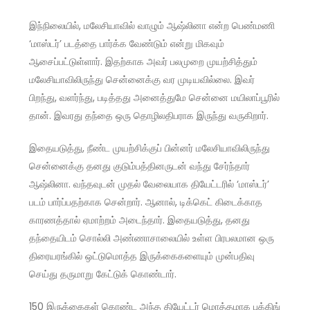
இந்நிலையில், மலேசியாவில் வாழும் ஆஷ்லினா என்ற பெண்மணி
‘மாஸ்டர்’ படத்தை பார்க்க வேண்டும் என்று மிகவும்
ஆசைப்பட்டுள்ளார். இதற்காக அவர் பலமுறை முயற்சித்தும்
மலேசியாவிலிருந்து சென்னைக்கு வர முடியவில்லை. இவர்
பிறந்து, வளர்ந்து, படித்தது அனைத்துமே சென்னை மயிலாப்பூரில்
தான். இவரது தந்தை ஒரு தொழிலதிபராக இருந்து வருகிறார்.
இதையடுத்து, நீண்ட முயற்சிக்குப் பின்னர் மலேசியாவிலிருந்து
சென்னைக்கு தனது குடும்பத்தினருடன் வந்து சேர்ந்தார்
ஆஷ்லினா. வந்தவுடன் முதல் வேலையாக தியேட்டரில் ‘மாஸ்டர்’
படம் பார்ப்பதற்காக சென்றார். ஆனால், டிக்கெட் கிடைக்காத
காரணத்தால் ஏமாற்றம் அடைந்தார். இதையடுத்து, தனது
தந்தையிடம் சொல்லி அண்ணாசாலையில் உள்ள பிரபலமான ஒரு
திரையரங்கில் ஒட்டுமொத்த இருக்கைகளையும் முன்பதிவு
செய்து தருமாறு கேட்டுக் கொண்டார்.
150 இருக்கைகள் கொண்ட அந்த தியேட்டர் மொத்தமாக புக்கிங்