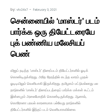
by:
vtv24x7
சென்னையில் ‘மாஸ்டர்’ படம்
பார்க்க ஒரு தியேட்டரையே
புக் பண்ணிய மலேசியப்
பெண்
விஜய் நடித்த ‘மாஸ்டர்’ திரைப்படம் தியேட்டர்களில் ஓடிக்
கொண்டிருக்கிறது. அதே நேரத்தில் கடந்த வாரம் முதல்
ஓடிடியிலும் வெளியாகி இருக்கிறது. தமிழகம் மட்டுமல்லாது பல
நாடுகளில் ‘மாஸ்டர்’ திரைப்படத்தைப் பார்க்க மக்கள் கூட்டம்
இன்னமும் அலைமோதிக் கொண்டிருக்கிறது. ஆனால்,
கொரோனா பரவல் காரணமாக பல்வேறு நாடுகளில்
தியேட்டர்களில் இந்தப் படம் வெளியாகவில்லை.