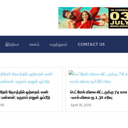
இந்தியா
உலகம்
மருத்துவம்
CONTACT US
றோர் தேசத்தில் ஒற்றைக் கண்
பெட்ரோல் விலை லிட்டருக்கு 74 காசு 
ன்னன்: ரகுராம் ராஜன் ஒப்பீடு
-டீசல் விலை ரூ.1.30 சரிவு