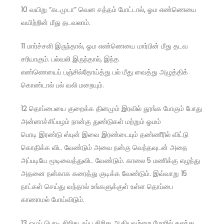
10 வயிறு “கடமுடா” வென சத்தம் போட்டால், ஓம எண்ணெயை
வயிற்றின் மீது தடவலாம்.
11 மார்ச்சளி இருந்தால், ஓம எண்ணெயை மார்பின் மீது தடவ
சரியாகும். பல்வலி இருந்தால், இந்த
எண்ணெயைப் பஞ்சில்தோய்த்து பல் மீது வைத்து அழுத்திக்
கொண்டால் பல் வலி மறையும்.
12 தொப்பையை குறைக்க தினமும் இரவில் தூங்க போகும் போது
அன்னாச்சிப்பழம் நான்கு துண்டுகள் மற்றும் ஓமம்
பொடி இரண்டு ஸ்புன் இவை இரண்டையும் தண்ணீரில் விட்டு
கொதிக்க விட வேண்டும் அவை நன்கு வெந்தவுடன் அதை
அப்படியே மூடிவைத்துவிட வேண்டும். காலை 5 மணிக்கு எழுந்து
அதனை நன்காக கரைத்து குடிக்க வேண்டும். இவ்வாறு 15
நாட்கள் செய்து வந்தால் உங்களுக்குள் உள்ள தொப்பை
காணாமல் போய்விடும்.
13 ஓமப் பொடி சிறிது, உப்பு சிறிது ஆகியவற்றை மோரில் கலந்து