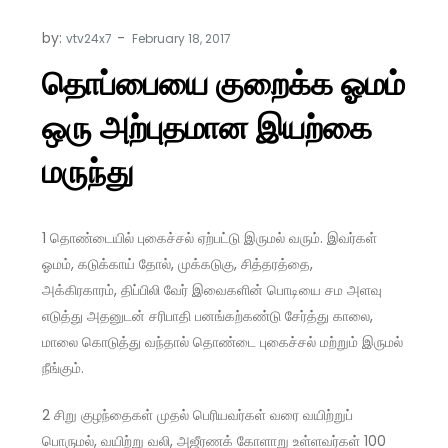
by:
vtv24x7
தொப்பையை குறைக்க ஓமம்
ஒரு அற்புதமான இயற்கை
மருந்து
1 தொண்டையில் புகைச்சல் ஏற்பட்டு இருமல் வரும். இவர்கள்
ஓமம், கடுக்காய் தோல், முக்கடுகு, சித்தரத்தை,
அக்கிரகாரம், திப்பிலி வேர் இவைகளின் பொடியை சம அளவு
எடுத்து அதனுடன் சரிபாதி பனங்கற்கண்டு சேர்த்து காலை,
மாலை கொடுத்து வந்தால் தொண்டை புகைச்சல் மற்றும் இருமல்
நீங்கும்.
2 சிறு குழந்தைகள் முதல் பெரியவர்கள் வரை வயிற்றுப்
பொருமல், வயிற்று வலி, அஜீரணக் கோளாறு உள்ளவர்கள் 100