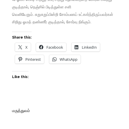
குடித்தால், நெஞ்சில் பிடித்துள்ள சளி
வெளியேறும். சுறுசுறுப்பின்றி சோம்பலாய் உட்கார்ந்திருப்பவர்கள்
சிறிது ஓமத் தண்ணீர் குடித்தால், சோர்வு நிங்கும்.
Share this:
X
Facebook
LinkedIn
Pinterest
WhatsApp
Like this:
மருத்துவம்