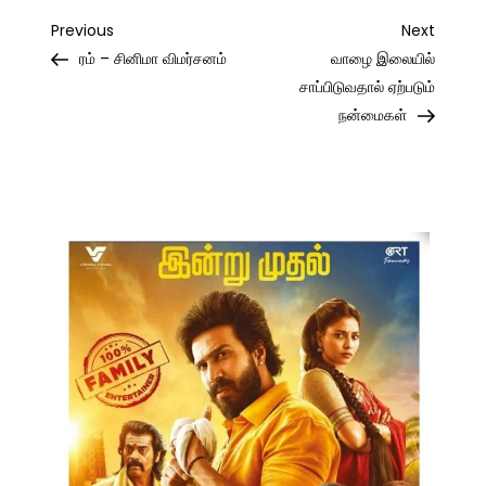
Post
Previous
Next
Previous
Next
Post
Post
ரம் – சினிமா விமர்சனம்
வாழை இலையில்
navigation
சாப்பிடுவதால் ஏற்படும்
நன்மைகள்