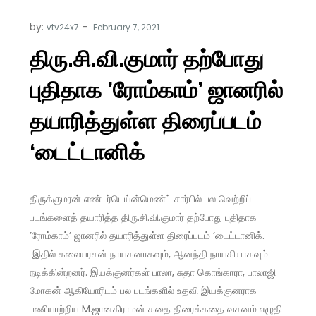
by:
vtv24x7
திரு.சி.வி.குமார் தற்போது
புதிதாக ’ரோம்காம்’ ஜானரில்
தயாரித்துள்ள திரைப்படம்
‘டைட்டானிக்
திருக்குமரன் எண்டர்டெய்ன்மெண்ட் சார்பில் பல வெற்றிப்
படங்களைத் தயாரித்த திரு.சி.வி.குமார் தற்போது புதிதாக
’ரோம்காம்’ ஜானரில் தயாரித்துள்ள திரைப்படம் ‘டைட்டானிக்.
இதில் கலையரசன் நாயகனாகவும், ஆனந்தி நாயகியாகவும்
நடிக்கின்றனர். இயக்குனர்கள் பாலா, சுதா கொங்காரா, பாலாஜி
மோகன் ஆகியோரிடம் பல படங்களில் உதவி இயக்குனராக
பணியாற்றிய M.ஜானகிராமன் கதை திரைக்கதை வசனம் எழுதி