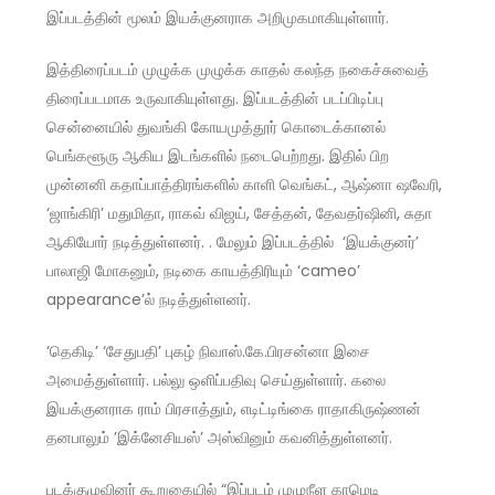
இப்படத்தின் மூலம் இயக்குனராக அறிமுகமாகியுள்ளார்.
இத்திரைப்படம் முழுக்க முழுக்க காதல் கலந்த நகைச்சுவைத்
திரைப்படமாக உருவாகியுள்ளது. இப்படத்தின் படப்பிடிப்பு
சென்னையில் துவங்கி கோயமுத்தூர் கொடைக்கானல்
பெங்களூரு ஆகிய இடங்களில் நடைபெற்றது. இதில் பிற
முன்னனி கதாப்பாத்திரங்களில் காளி வெங்கட், ஆஷ்னா ஷவேரி,
‘ஜாங்கிரி’ மதுமிதா, ராகவ் விஜய், சேத்தன், தேவதர்ஷினி, சுதா
ஆகியோர் நடித்துள்ளனர். . மேலும் இப்படத்தில் ‘இயக்குனர்’
பாலாஜி மோகனும், நடிகை காயத்திரியும் ‘cameo’
appearance’ல் நடித்துள்ளனர்.
‘தெகிடி’ ‘சேதுபதி’ புகழ் நிவாஸ்.கே.பிரசன்னா இசை
அமைத்துள்ளார். பல்லு ஒளிப்பதிவு செய்துள்ளார். கலை
இயக்குனராக ராம் பிரசாத்தும், எடிட்டிங்கை ராதாகிருஷ்ணன்
தனபாலும் ’இக்னேசியஸ்’ அஸ்வினும் கவனித்துள்ளனர்.
படக்குழுவினர் கூறுகையில் “இப்படம் முழுநீள காமெடி