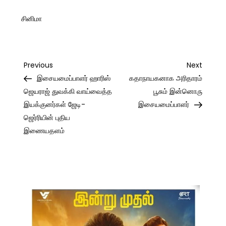
சினிமா
Post
Previous
Next
Previous
Next
Post
Post
இசையமைப்பாளர் ஹாரிஸ்
கதாநாயகனாக அரிதாரம்
navigation
ஜெயராஜ் துவக்கி வாய்வைத்த
பூசும் இன்னொரு
இயக்குனர்கள் ஜேடி-
இசையமைப்பாளர்
ஜெர்ரியின் புதிய
இணையதளம்