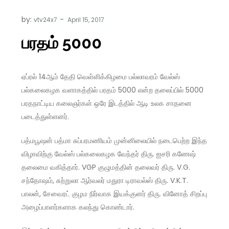
by:
vtv24x7
பரதம் 5000
ஏப்ரல் 14ஆம் தேதி வெள்ளிக்கிழமை பல்லாவரம் வேல்ஸ்
பல்கலைகழக வளாகத்தில் பரதம் 5000 என்ற தலைப்பில் 5000
பரதநாட்டிய கலைஞர்கள் ஒரே இடத்தில் ஆடி உலக சாதனை
படைத்துள்ளனர்.
பத்மபூஷன் பத்மா சுப்பரமணியம் முன்னிலையில் நடைபெற்ற இந்த
விழாவிற்கு வேல்ஸ் பல்கலைகழக வேந்தர் திரு. ஐசரி கணேஷ்
தலைமை வகித்தார். VGP குழுமத்தின் தலைவர் திரு. V.G.
சந்தோஷம், சுற்றுலா ஆர்வலர் மதுரா டிராவல்ஸ் திரு. V.K.T.
பாலன், சேவைரட் குழம நிர்வாக இயக்குனர் திரு. வினோத் சிறப்பு
அழைப்பாளர்களாக கலந்து கொண்டார்.