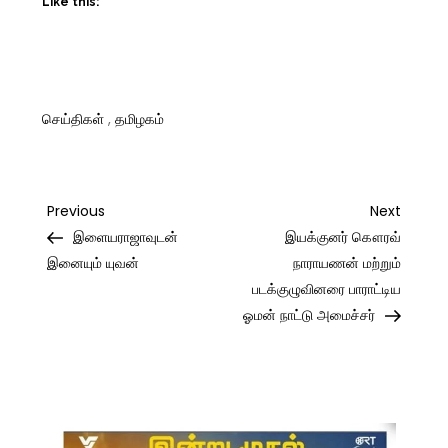
Like this:
செய்திகள்
,
தமிழகம்
Post
Previous
Next
Previous
Next
Post
Post
இளையராஜாவுடன்
இயக்குனர் கௌரவ்
navigation
இனையும் யுவன்
நாராயணன் மற்றும்
படக்குழுவினரை பாராட்டிய
ஓமன் நாட்டு அமைச்சர்