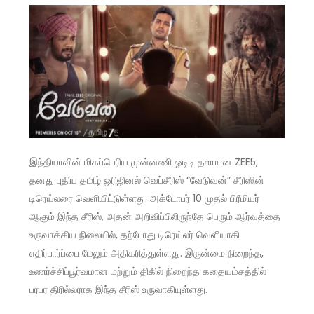
இந்தியாவின் மிகப்பெரிய முன்னணி ஓடிடி தளமான ZEE5,
தனது புதிய தமிழ் ஒரிஜினல் வெப்சீரிஸ் “வேடுவன்” சீரிஸின்
டிரெய்லரை வெளியிட்டுள்ளது. அக்டோபர் 10 முதல் பிரீமியர்
ஆகும் இந்த சீரிஸ், அதன் அறிவிப்பிலிருந்தே பெரும் ஆர்வத்தை
உருவாக்கிய நிலையில், தற்போது டிரெய்லர் வெளியாகி
எதிர்பார்ப்பை மேலும் அதிகரித்துள்ளது. இருன்மை நிறைந்த,
உணர்ச்சிப்பூர்வமான மற்றும் திகில் நிறைந்த கதையம்சத்தில்
பரபர திரில்லராக இந்த சீரிஸ் உருவாகியுள்ளது.