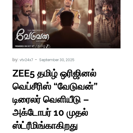
by:
vtv24x7
ZEE5 தமிழ் ஒரிஜினல்
வெப்சீரிஸ் “வேடுவன்”
டிரைலர் வெளியீடு –
அக்டோபர் 10 முதல்
ஸ்ட்ரீமிங்காகிறது