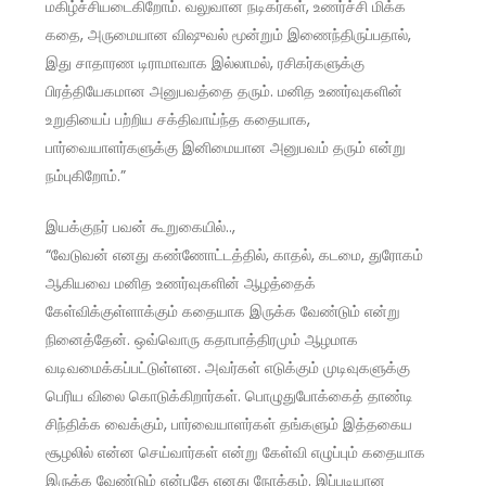
மகிழ்ச்சியடைகிறோம். வலுவான நடிகர்கள், உணர்ச்சி மிக்க
கதை, அருமையான விஷுவல் மூன்றும் இணைந்திருப்பதால்,
இது சாதாரண டிராமாவாக இல்லாமல், ரசிகர்களுக்கு
பிரத்தியேகமான அனுபவத்தை தரும். மனித உணர்வுகளின்
உறுதியைப் பற்றிய சக்திவாய்ந்த கதையாக,
பார்வையாளர்களுக்கு இனிமையான அனுபவம் தரும் என்று
நம்புகிறோம்.”
இயக்குநர் பவன் கூறுகையில்..,
“வேடுவன் எனது கண்ணோட்டத்தில், காதல், கடமை, துரோகம்
ஆகியவை மனித உணர்வுகளின் ஆழத்தைக்
கேள்விக்குள்ளாக்கும் கதையாக இருக்க வேண்டும் என்று
நினைத்தேன். ஒவ்வொரு கதாபாத்திரமும் ஆழமாக
வடிவமைக்கப்பட்டுள்ளன. அவர்கள் எடுக்கும் முடிவுகளுக்கு
பெரிய விலை கொடுக்கிறார்கள். பொழுதுபோக்கைத் தாண்டி
சிந்திக்க வைக்கும், பார்வையாளர்கள் தங்களும் இத்தகைய
சூழலில் என்ன செய்வார்கள் என்று கேள்வி எழுப்பும் கதையாக
இருக்க வேண்டும் என்பதே எனது நோக்கம். இப்படியான