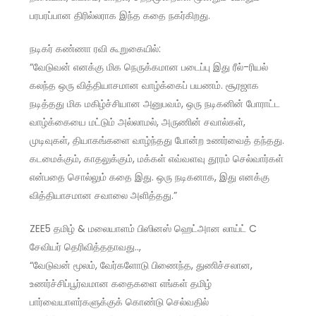
பரபரப்பான திரில்லராக இந்த கதை நகர்கிறது.
நடிகர் கண்ணா ரவி கூறுகையில்:
“வேடுவன் எனக்கு மிக நெருக்கமான படைப்பு இது ரீல்-ரியல்
கலந்த ஒரு வித்தியாசமான வாழ்க்கைப் பயணம். சூரஜாக
நடித்தது மிக மகிழ்ச்சியான அனுபவம், ஒரு நடிகனின் போராட்ட
வாழ்க்கையை மட்டும் அல்லாமல், அருணின் சவால்கள்,
முடிவுகள், தியாகங்களை வாழ்ந்தது போன்ற உணர்வைத் தந்தது.
கடமைக்கும், காதலுக்கும், மக்கள் எவ்வளவு தூரம் செல்வார்கள்
என்பதை சொல்லும் கதை இது. ஒரு நடிகனாக, இது எனக்கு
வித்தியாசமான சவாலை அளித்தது.”
ZEE5 தமிழ் & மலையாளம் பிஸினஸ் ஹெட்அான லாய்ட் C
சேவியர் தெரிவித்ததாவது..,
“வேடுவன் மூலம், வேர்களோடு பிணைந்த, துணிச்சலான,
உணர்ச்சிப்பூர்வமான கதைகளை எங்கள் தமிழ்
பார்வையாளர்களுக்குக் கொண்டு செல்வதில்