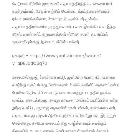
வேடுவன் சீரிஸில் முன்னணி கதாபாத்திரத்தில் கண்ணா ரவி
நடித்துள்ளார். மேலும் சஞ்சீவ் வெங்கட், ஸ்ரவ்நிதா ஸ்ரீகாந்த்,
ரம்யா ராமகிருஷ்ணா, ரேகா நாயர் ஆகியோர் முக்கிய
கதாப்பாத்திரங்களில் நடித்துள்ளனர். பவன் இயக்கியுள்ள இந்த
சீரிஸ், ரைஸ் ஈஸ்ட் நிறுவனத்தின் ஸ்ரீநிதி சாகர் தயாரிப்பில்
உருவாகியுள்ளது. இசை – விபின் பாஸ்கர்.
டிரைலர் – https://www.youtube.com/watch?
v=aD8JadO6q7U
கதையில் சூரஜ் (கண்ணா ரவி), முன்னேற போராடும் நடிகராக
வாழ்ந்து வரும் போது, “என்கவுண்டர் ஸ்பெஷலிஸ்ட் அருண்” என்ற
போலீஸ் அதிகாரியின் வாழ்க்கை வரலாற்றுப் படத்தில் நடிக்க
வாய்ப்பு கிடைக்கிறது. தனது கரியரை மீண்டும் உயிர்ப்பிக்க வந்த
இந்த வாய்ப்பு, சூரஜை அருணின் ரகசியங்கள், சவாலான பணி,
கடினமான முடிவுகள் ஆகியவற்றின் உலகில் ஆழமாக இழுத்துச்
செல்கிறது. சினிமா கதையும் நிஜ வாழ்க்கையும் கலக்கும்
நிலையில், கடமை, காதல், நெறிமுறைகள் மூன்றும் மோதும்