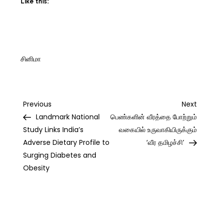
Like this:
சினிமா
Post
Previous
Next
Previous
Next
Post
Post
Landmark National
பெண்களின் வீரத்தை போற்றும்
navigation
Study Links India’s
வகையில் உருவாகியிருக்கும்
Adverse Dietary Profile to
‘வீர தமிழச்சி’
Surging Diabetes and
Obesity