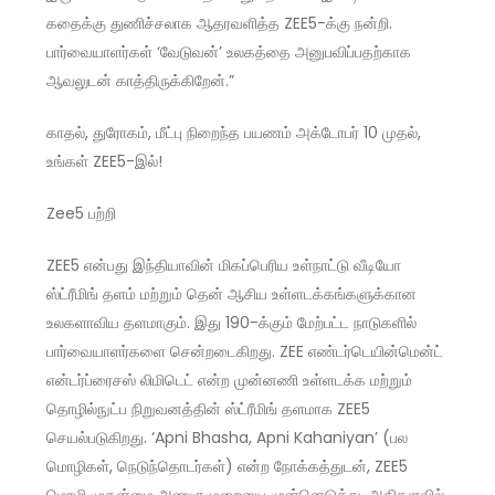
கதைக்கு துணிச்சலாக ஆதரவளித்த ZEE5-க்கு நன்றி.
பார்வையாளர்கள் ‘வேடுவன்’ உலகத்தை அனுபவிப்பதற்காக
ஆவலுடன் காத்திருக்கிறேன்.”
காதல், துரோகம், மீட்பு நிறைந்த பயணம் அக்டோபர் 10 முதல்,
உங்கள் ZEE5-இல்!
Zee5 பற்றி
ZEE5 என்பது இந்தியாவின் மிகப்பெரிய உள்நாட்டு வீடியோ
ஸ்ட்ரீமிங் தளம் மற்றும் தென் ஆசிய உள்ளடக்கங்களுக்கான
உலகளாவிய தளமாகும். இது 190-க்கும் மேற்பட்ட நாடுகளில்
பார்வையாளர்களை சென்றடைகிறது. ZEE எண்டர்டெயின்மென்ட்
என்டர்ப்ரைசஸ் லிமிடெட் என்ற முன்னணி உள்ளடக்க மற்றும்
தொழில்நுட்ப நிறுவனத்தின் ஸ்ட்ரீமிங் தளமாக ZEE5
செயல்படுகிறது. ‘Apni Bhasha, Apni Kahaniyan’ (பல
மொழிகள், நெடுந்தொடர்கள்) என்ற நோக்கத்துடன், ZEE5
மொழி முதன்மை அணுகுமுறையை முன்னெடுத்து, அதிகளவில்