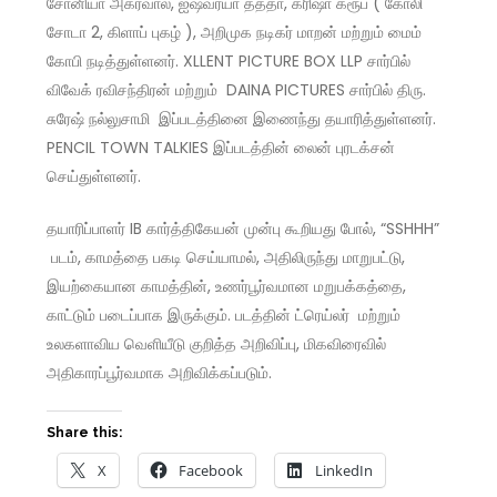
சோனியா அகர்வால், ஐஷ்வர்யா தத்தா, க்ரிஷா க்ரூப் ( கோலி
சோடா 2, கிளாப் புகழ் ), அறிமுக நடிகர் மாறன் மற்றும் மைம்
கோபி நடித்துள்ளனர். XLLENT PICTURE BOX LLP சார்பில்
விவேக் ரவிசந்திரன் மற்றும் DAINA PICTURES சார்பில் திரு.
சுரேஷ் நல்லுசாமி இப்படத்தினை இணைந்து தயாரித்துள்ளனர்.
PENCIL TOWN TALKIES இப்படத்தின் லைன் புரடக்சன்
செய்துள்ளனர்.
தயாரிப்பாளர் IB கார்த்திகேயன் முன்பு கூறியது போல், “SSHHH”
படம், காமத்தை பகடி செய்யாமல், அதிலிருந்து மாறுபட்டு,
இயற்கையான காமத்தின், உணர்பூர்வமான மறுபக்கத்தை,
காட்டும் படைப்பாக இருக்கும். படத்தின் ட்ரெய்லர் மற்றும்
உலகளாவிய வெளியீடு குறித்த அறிவிப்பு, மிகவிரைவில்
அதிகாரப்பூர்வமாக அறிவிக்கப்படும்.
Share this:
X
Facebook
LinkedIn