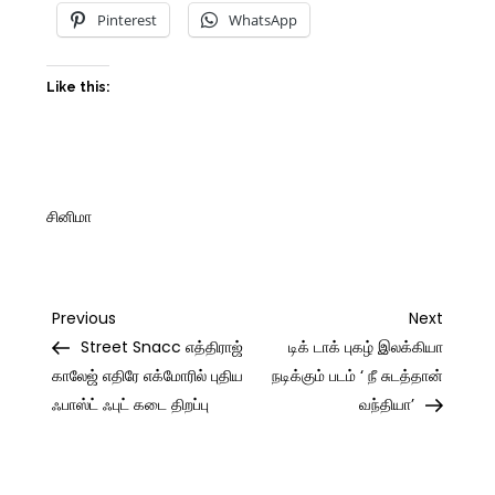
Pinterest
WhatsApp
Like this:
சினிமா
Post
Previous
Next
Previous
Next
Post
Post
Street Snacc எத்திராஜ்
டிக் டாக் புகழ் இலக்கியா
navigation
காலேஜ் எதிரே எக்மோரில் புதிய
நடிக்கும் படம் ‘ நீ சுடத்தான்
ஃபாஸ்ட் ஃபுட் கடை திறப்பு
வந்தியா’