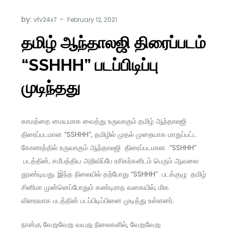
by:
vtv24x7
தமிழ் ஆந்தாலஜி திரைப்படம்
“SSHHH” படப்பிடிப்பு
முடிந்தது
காமத்தை மையமாக வைத்து உருவாகும் தமிழ் ஆந்தாலஜி
திரைப்படமான “SSHHH”, தமிழில் முதல் முறையாக மாறுப்பட்ட
கோணத்தில் உருவாகும் ஆந்தாலஜி திரைப்படமான “SSHHH”
படத்தின், சமீபத்திய அறிவிப்பே ரசிகர்களிடம் பெரும் ஆவலை
தூண்டியது. இந்த நிலையில் தற்போது “SSHHH” படக்குழு தமிழ்
சினிமா முன்னெப்போதும் கண்டிராத வகையில், மிக
விரைவாக படத்தின் படப்பிடிப்பினை முடித்து உள்ளனர்.
நான்கு வேறுவேறு வயது நிலைகளில், வேறுவேறு