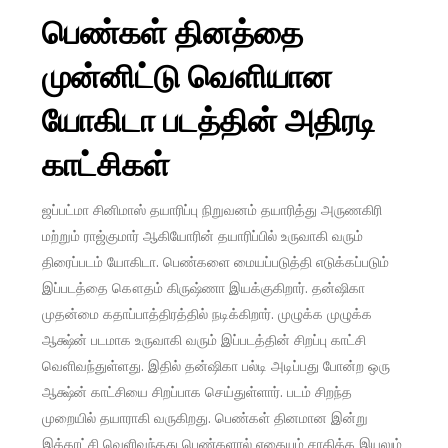
பெண்கள் தினத்தை
முன்னிட்டு வெளியான
யோகிடா படத்தின் அதிரடி
காட்சிகள்
ஜப்பட்மா சினிமாஸ் தயாரிப்பு நிறுவனம் தயாரித்து அருணகிரி
மற்றும் ராஜ்குமார் ஆகியோரின் தயாரிப்பில் உருவாகி வரும்
திரைப்படம் யோகிடா. பெண்களை மையப்படுத்தி எடுக்கப்படும்
இப்படத்தை கௌதம் கிருஷ்ணா இயக்குகிறார். தன்ஷிகா
முதன்மை கதாப்பாத்திரத்தில் நடிக்கிறார். முழுக்க முழுக்க
ஆக்ஷ்ன் படமாக உருவாகி வரும் இப்படத்தின் சிறப்பு காட்சி
வெளிவந்துள்ளது. இதில் தன்ஷிகா பல்டி அடிப்பது போன்ற ஒரு
ஆக்ஷ்ன் காட்சியை சிறப்பாக செய்துள்ளார். படம் சிறந்த
முறையில் தயாராகி வருகிறது. பெண்கள் தினமான இன்று
இக்காட்சி வெளிவந்தது பெண்களால் எதையும் சாதிக்க இயலும்