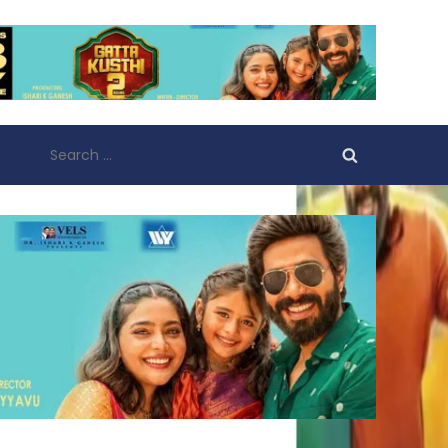
Search
for: