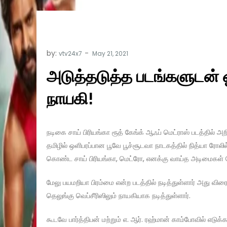
by:
vtv24x7
அடுத்தடுத்த படங்களுடன் 
நாயகி!
நடிகை சாய் பிரியங்கா ரூத் கேங்க் ஆஃப் மெட்ராஸ் படத்தில் அறி
தமிழில் ஒளிபரப்பான பூவே பூச்சூடவா நாடகத்தில் நித்யா ரோலில
கொண்ட சாய் பிரியங்கா, மெட்ரோ, எனக்கு வாய்த அடிமைகள் போ
மேலு பயமறியா பிரம்மை என்ற படத்தில் நடித்துள்ளார் அது விர
தெலுங்கு வெப்சீரிஸிலும் நாயகியாக நடித்துள்ளார்.
கூடவே பார்த்திபன் மற்றும் எ. ஆர். ரஹ்மான் காம்போவில் எடுக்கப