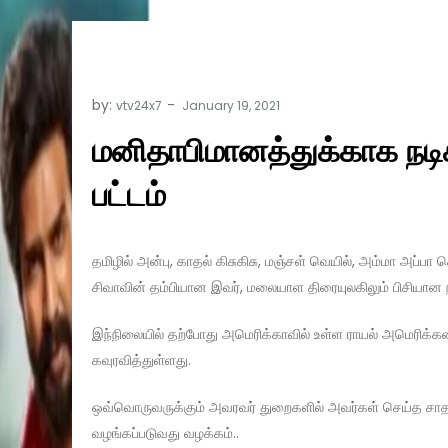
by:
vtv24x7
மனிதாபிமானத்துக்காக நடிக
பட்டம்
தமிழில் அன்பு, காதல் கிசுகிசு, மஞ்சள் வெயில், அம்மா அப்பா ச
சிவாவின் தம்பியான இவர், மலையாள திரையுலகிலும் பிசியான நட
இந்நிலையில் தற்போது அமெரிக்காவில் உள்ள ராயல் அமெரிக்கன் 
கவுரவித்துள்ளது.
ஒவ்வொருவருக்கும் அவரவர் துறைகளில் அவர்கள் செய்த சாத
வழங்கப்படுவது வழக்கம்..