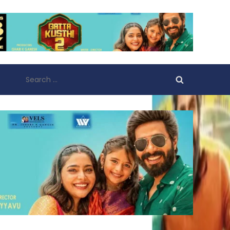
Search
for: