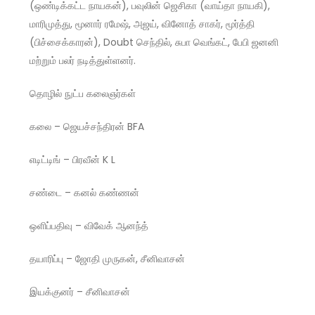
(ஒண்டிக்கட்ட நாயகன்), பவுலின் ஜெசிகா (வாய்தா நாயகி),
மாரிமுத்து, மூனார் ரமேஷ், அஜய், வினோத் சாகர், மூர்த்தி
(பிச்சைக்காரன்), Doubt செந்தில், சுபா வெங்கட், பேபி ஜனனி
மற்றும் பலர் நடித்துள்ளனர்.
தொழில் நுட்ப கலைஞர்கள்
கலை – ஜெயச்சந்திரன் BFA
எடிட்டிங் – பிரவீன் K L
சண்டை – கனல் கண்ணன்
ஒளிப்பதிவு – விவேக் ஆனந்த்
தயாரிப்பு – ஜோதி முருகன், சீனிவாசன்
இயக்குனர் – சீனிவாசன்