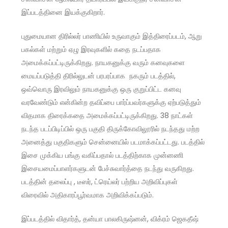
இப்படத்தினை இயக்குகிறார்.
புதுமையான திரில்லர் பாணியில் உருவாகும் இத்திரைப்படம், ஆறு
பகல்கள் மற்றும் ஏழு இரவுகளில் கதை நடப்பதாக
அமைக்கப்பட்டிருக்கிறது. நாயகனுக்கு வரும் கனவுகளை
மையப்படுத்தி திரில்லுடன் பரபரப்பாக நகரும் படத்தில்,
ஒவ்வொரு இரவிலும் நாயகனுக்கு ஒரு குறுப்பிட்ட கனவு
வரவேண்டும் என்கின்ற தவிப்பை பார்ப்பவர்களுக்கு ஏற்படுத்தும்
விதமாக திரைக்கதை அமைக்கப்பட்டிருக்கிறது. 38 நாட்கள்
நடந்த படப்பிடிப்பில் ஒரு பகுதி திருக்கோவிலூரில் நடந்தது மற்ற
அனைத்து பகுதிகளும் சென்னையில் படமாக்கப்பட்டது. படத்தில்
இசை முக்கிய பங்கு வகிப்பதால் படத்திற்காக முன்னணி
இசையமைப்பாளர்களுடன் பேச்சுவார்த்தை நடந்து வருகிறது.
படத்தின் தலைப்பு , டீஸர், ட்ரெய்லர் பற்றிய அறிவிப்புகள்
விரைவில் அதிகாரப்பூர்வமாக அறிவிக்கப்படும்.
இப்படத்தில் விதார்த், தன்யா பாலகிருஷ்னன், விக்ரம் ஜெகதீஷ்