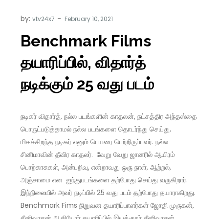
by:
vtv24x7
Benchmark Films
தயாரிப்பில், விதார்த்
நடிக்கும் 25 வது படம்
நடிகர் விதார்த், நல்ல படங்களின் காதலன், நட்சத்திர அந்தஸ்தை
பொருட்படுத்தாமல் நல்ல படங்களை தொடர்ந்து செய்து,
மிகச்சிறந்த நடிகர் எனும் பெயரை பெற்றிருப்பவர். நல்ல
சினிமாவின் தீவிர காதலர். வேறு வேறு ஜானரில் ஆயிரம்
பொற்காசுகள், அன்பறிவு, என்றாவது ஒரு நாள், ஆற்றல்,
அஞ்சாமை என ஐந்துபடங்களை தற்போது செய்து வருகிறார்.
இந்நிலையில் அவர் நடிப்பில் 25 வது படம் தற்போது தயாராகிறது.
Benchmark Fims நிறுவன தயாரிப்பாளர்கள் ஜோதி முருகன்,
சீனிவாசன் ஆகியோர் தயாரிப்பில் இயக்குநர் சீனிவாசன்