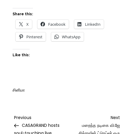
Share this:
X
Facebook
LinkedIn
Pinterest
WhatsApp
Like this:
சினிமா
Post
Previous
Next
Previous
Next
Post
Post
CASAGRAND hosts
மறைந்த நடிகை வி.ஜே
soul-touching live
சித்ராவின் ட்ரெய்லர் ஒரு