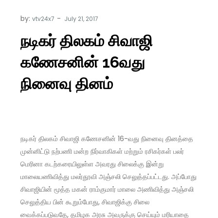
by:
vtv24x7
நடிகர் திலகம் சிவாஜி
கணேசனின் 16வது
நினைவு தினம்
நடிகர் திலகம் சிவாஜி கணேசனின் 16-வது நினைவு தினத்தை
முன்னிட்டு நற்பணி மன்ற நிர்வாகிகள் மற்றும் ரசிகர்கள் பலர்
மெரினா கடற்கரையிலுள்ள அவரது சிலைக்கு இன்று
மாலையணிவித்து மலர்தூவி அஞ்சலி செலுத்தப்பட்டது. அப்போது
சிவாஜியின் மூத்த மகன் ராம்குமார் மாலை அணிவித்து அஞ்சலி
செலுத்திய பின் கூறும்போது, சிவாஜிக்கு சிலை
வைக்கப்படுவதே, தமிழக அரசு அவருக்கு செய்யும் மரியாதை