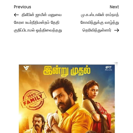
Post
Previous
Next
Previous
Next
Post
Post
திலீபின் ஜாமீன் மனுவை
மு.க.ஸ்டாலின் ராம்நாத்
navigation
கேரள உயர்நீதிமன்றம் தேதி
கோவிந்துக்கு வாழ்த்து
குறிப்பிடாமல் ஒத்திவைத்தது
தெரிவித்துள்ளார்