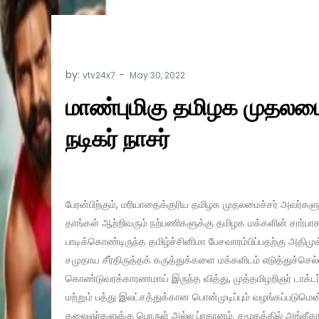
by:
vtv24x7
மாண்புமிகு தமிழக முதலமைச
நடிகர் நாசர்
பேரன்பிற்கும், மரியாதைக்குரிய தமிழக முதலமைச்சர் அவர்களு
தாங்கள் ஆற்றிவரும் நற்பணிகளுக்கு தமிழக மக்களின் சார்பாக 
பாடிக்கொண்டிருந்த தமிழ்ச்சினிமா பேசவாரம்பிப்பதற்கு அத
சமுதாய சீர்திருத்தக் கருத்துக்களை மக்களிடம் எடுத்துச்ச
கொண்டுவரக்காரணமாய் இருந்த வித்து, முத்தமிழறிஞர் டாக்ட
மற்றும் பத்து இலட்சத்துக்கான பொன்முடிப்பும் வழங்கப்படு
கலைஞர்களுக்கு பொருள் அல்ல ப்ரதானம். சமூகத்தில் அங்கீக