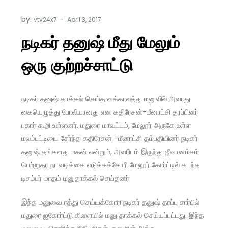
by:
vtv24x7
நடிகர் தனுஷ் மீது மேலும்
ஒரு குற்றச்சாட்டு
நடிகர் தனுஷ் தாக்கல் செய்த வக்காலத்து மனுவில் அவரது
கையெழுத்து போலியானது என கதிரேசன்-மீனாட்சி தரப்பினர்
புகார் கூறி உள்ளனர். மதுரை மாவட்டம், மேலூர் அருகே உள்ள
மலம்பட்டியை சேர்ந்த கதிரேசன் -மீனாட்சி தம்பதியினர் நடிகர்
தனுஷ் தங்களது மகன் என்றும், அவரிடம் இருந்து ஜீவானம்சம்
பெற்றுதர நடவடிக்கை எடுக்கக்கோரி மேலூர் கோர்ட்டில் கடந்த
டிசம்பர் மாதம் மனுதாக்கல் செய்தனர்.
இந்த மனுவை ரத்து செய்யக்கோரி நடிகர் தனுஷ் தரப்பு சார்பில்
மதுரை ஐகோர்ட்டு கிளையில் மனு தாக்கல் செய்யப்பட்டது. இந்த