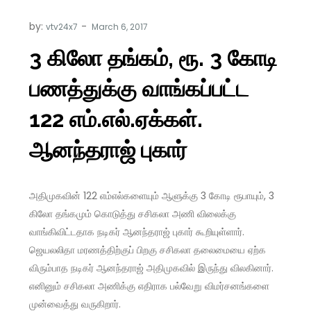
by:
vtv24x7
3 கிலோ தங்கம், ரூ. 3 கோடி
பணத்துக்கு வாங்கப்பட்ட
122 எம்.எல்.ஏக்கள்.
ஆனந்தராஜ் புகார்
அதிமுகவின் 122 எம்எல்களையும் ஆளுக்கு 3 கோடி ரூபாயும், 3
கிலோ தங்கமும் கொடுத்து சசிகலா அணி விலைக்கு
வாங்கிவிட்டதாக நடிகர் ஆனந்தராஜ் புகார் கூறியுள்ளார்.
ஜெயலலிதா மரணத்திற்குப் பிறகு சசிகலா தலைமையை ஏற்க
விரும்பாத நடிகர் ஆனந்தராஜ் அதிமுகவில் இருந்து விலகினார்.
எனினும் சசிகலா அணிக்கு எதிராக பல்வேறு விமர்சனங்களை
முன்வைத்து வருகிறார்.