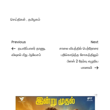
செய்திகள்
,
தமிழகம்
Post
Previous
Next
Previous
Next
Post
Post
தயாரிப்பாளர் தாணு,
சாலை விபத்தில் பெற்றோரை
navigation
விஷால் மீது ஆவேசம்
பறிகொடுத்த சோகத்திலும்
பிளஸ் 2 தேர்வு எழுதிய
மாணவி