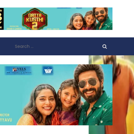
Search
for: