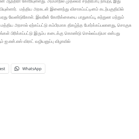
ன ஆந்திரா கோரியுள்ளது. அம்மாநில முதல்வர் சந்திரபாபு நாயுடு, இது
ியுள்ளார். மத்திய அரசுடன் இணைந்து விசாகப்பட்டினம் கடற்பகுதியில்
வரது வேண்டுகோள். இவரின் கோரிக்கையை பாதுகாப்பு, சுற்றுலா மற்றும்
ம் மத்திய அரசால் ஏற்கப்பட்டு கம்பீரமாக திகழ்ந்த போர்க்கப்பலானது, சொகுசு
ங்கள் பிரிக்கப்பட்டு இரும்ப கடைக்கு கொண்டு செல்லப்படுமா என்பது
் ஐ.என்.எஸ் விராட் வழியனுப்பு விழாவில்
est
WhatsApp