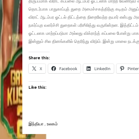
திருப்பமாக விராட் கப்பலை ஆடம்பர ஓட்டலாக மாற்ற வேண்டும் எ
தொடர்பாக பாதுகாப்புத் துறை அமைச்சகத்திற்கு கடிதம் அனுப்ப
விராட் ஆடம்பர ஓட்டல் திட்டத்தை நிறைவேற்ற தயார் என்பது அ
நகர்ப்புற வளர்ச்சி துறைகள் பரிசீலித்து வருகின்றன. இத்திட்ட
ஓட்டலாக மாற்றப்படுமா அல்லது விக்ராந்த் கப்பலை போன்று பாக
இன்னும் சில தினங்களில் தெரிந்து விடும். இன்று மாலை நடக்கும
Share this:
X
Facebook
LinkedIn
Pinter
Like this:
இந்தியா
,
உலகம்