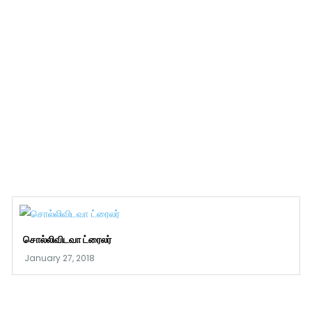
சொல்லிவிடவா ட்ரைலர்