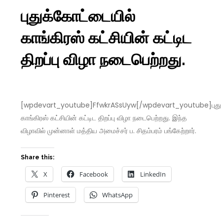
புதுக்கோட்டையில்
காங்கிரஸ் கட்சியின் கட்டிட
திறப்பு விழா நடைபெற்றது.
[wpdevart_youtube]FfwkrASsUyw[/wpdevart_youtube]புதுக
காங்கிரஸ் கட்சியின் கட்டிட திறப்பு விழா நடைபெற்றது. இந்த
விழாவில் முன்னாள் மத்திய அமைச்சர் ப. சிதம்பரம் பங்கேற்றார்.
Share this:
X
Facebook
LinkedIn
Pinterest
WhatsApp