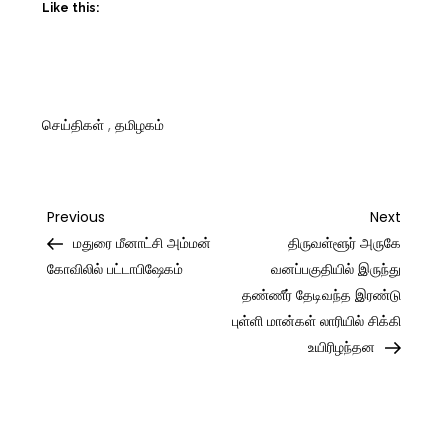
Like this:
செய்திகள்
,
தமிழகம்
Post
Previous
Next
Previous
Next
Post
Post
மதுரை மீனாட்சி அம்மன்
திருவள்ளூர் அருகே
navigation
கோவிலில் பட்டாபிஷேகம்
வனப்பகுதியில் இருந்து
தண்ணீர் தேடிவந்த இரண்டு
புள்ளி மான்கள் லாரியில் சிக்கி
உயிரிழந்தன