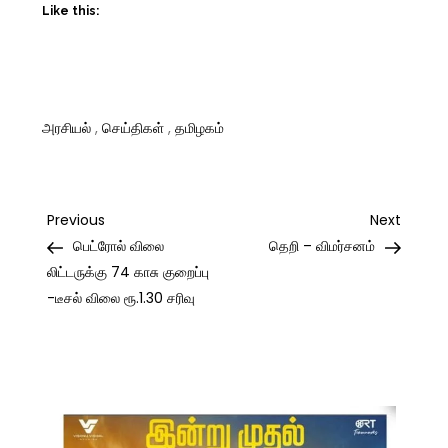
Like this:
அரசியல்
,
செய்திகள்
,
தமிழகம்
Post
Previous
Next
Previous
Next
Post
Post
பெட்ரோல் விலை
தெறி – விமர்சனம்
navigation
லிட்டருக்கு 74 காசு குறைப்பு
-டீசல் விலை ரூ.1.30 சரிவு