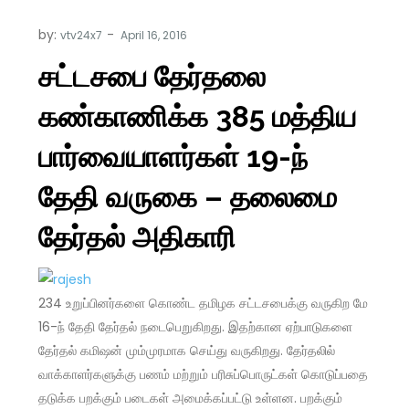
by:
vtv24x7
சட்டசபை தேர்தலை
கண்காணிக்க 385 மத்திய
பார்வையாளர்கள் 19-ந்
தேதி வருகை – தலைமை
தேர்தல் அதிகாரி
234 உறுப்பினர்களை கொண்ட தமிழக சட்டசபைக்கு வருகிற மே
16-ந் தேதி தேர்தல் நடைபெறுகிறது. இதற்கான ஏற்பாடுகளை
தேர்தல் கமிஷன் மும்முரமாக செய்து வருகிறது. தேர்தலில்
வாக்காளர்களுக்கு பணம் மற்றும் பரிசுப்பொருட்கள் கொடுப்பதை
தடுக்க பறக்கும் படைகள் அமைக்கப்பட்டு உள்ளன. பறக்கும்