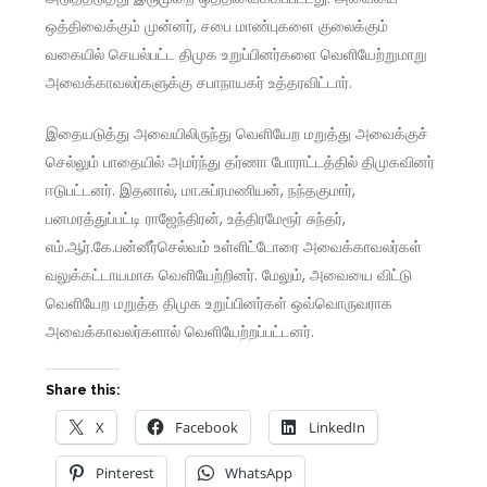
ஒத்திவைக்கும் முன்னர், சபை மாண்புகளை குலைக்கும்
வகையில் செயல்பட்ட திமுக உறுப்பினர்களை வெளியேற்றுமாறு
அவைக்காவலர்களுக்கு சபாநாயகர் உத்தரவிட்டார்.
இதையடுத்து அவையிலிருந்து வெளியேற மறுத்து அவைக்குச்
செல்லும் பாதையில் அமர்ந்து தர்ணா போராட்டத்தில் திமுகவினர்
ஈடுபட்டனர். இதனால், மா.சுப்ரமணியன், நந்தகுமார்,
பனமரத்துப்பட்டி ராஜேந்திரன், உத்திரமேரூர் சுந்தர்,
எம்.ஆர்.கே.பன்னீர்செல்வம் உள்ளிட்டோரை அவைக்காவலர்கள்
வலுக்கட்டாயமாக வெளியேற்றினர். மேலும், அவையை விட்டு
வெளியேற மறுத்த திமுக உறுப்பினர்கள் ஒவ்வொருவராக
அவைக்காவலர்களால் வெளியேற்றப்பட்டனர்.
Share this:
X
Facebook
LinkedIn
Pinterest
WhatsApp