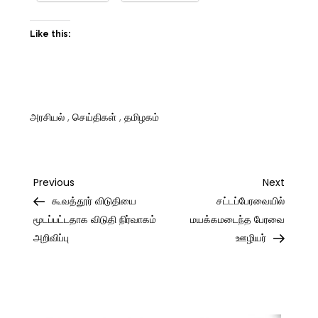
Like this:
அரசியல்
,
செய்திகள்
,
தமிழகம்
Post
Previous
Next
Previous
Next
Post
Post
கூவத்தூர் விடுதியை
சட்டப்பேரவையில்
navigation
மூடப்பட்டதாக விடுதி நிர்வாகம்
மயக்கமடைந்த பேரவை
அறிவிப்பு
ஊழியர்