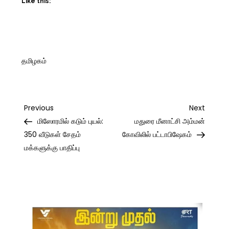
Like this:
தமிழகம்
Post
Previous
Next
Previous
Next
Post
Post
மிஸோரமில் கடும் புயல்:
மதுரை மீனாட்சி அம்மன்
navigation
350 வீடுகள் சேதம்
கோவிலில் பட்டாபிஷேகம்
மக்களுக்கு பாதிப்பு