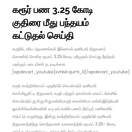
கரூர் பண 3.25 கோடி
குதிரை மீது பந்தயம்
கட்டுதல் செய்தி
கரூரில், உரிய ஆவணங்கள் இல்லாமல் தனியார் நிறுவனம்
கொண்டு சென்ற ரூபாய் 3.25.கோடி பறிமுதல் செய்து தேர்தல்
பறக்கும் படையினர் நடவடிக்கை.
[wpdevart_youtube]xvhMcquml_0[/wpdevart_youtube]
கரூர் காந்திகிராமம் பகுதியில் செயல்படும் தனியார்
செக்கியூரிட்டி நிறுவனம் கரூர் மற்றும் நாமக்கல் மாவட்டங்களில்
செயல்படும் ஐ.சி.ஐ.சி.ஐ.வங்கி,கரூர் வைஸ்சியா வங்கி,இந்தியன்
ஓவர்சீஸ்வங்கிகளின் ஏ.டி.எம்.களில் பணம் நிரப்பும் பணிகளில்
ஈடுபட்டு வருகிறது. இன்று காந்திகிராமம் பகுதியில் தனியார்
நிறுவனத்திற்கு சொந்தமான வாகனத்தில் ரூபாய் 3.25- கோடி
எடுத்து கொண்டு ஏ.டி.எம்-களில் நிரப்ப சென்றபோது