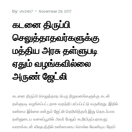
by:
vtv24x7
கடனை திருப்பி
செலுத்தாதவர்களுக்கு
மத்திய அரசு தள்ளுபடி
ஏதும் வழங்கவில்லை
அருண் ஜேட்லி
கடனை திருப்பி செலுத்தாத பெரு நிறுவனங்களுக்கு கடன்
தள்ளுபடி வழங்கப்பட்டதாக வதந்தி பரப்பப்பட்டு வருகிறது. இதில்
உண்மை இல்லை என்றும் ஜேட்லி தெரிவித்தார்.இது தொடர்பாக
தன்னுடைய வலைப்பூவில் அவர் மேலும் கூறியிருப்பதாவது:
வாராக்கடன் விஷயத்தில் உண்மையை சொல்ல வேண்டிய நேரம்