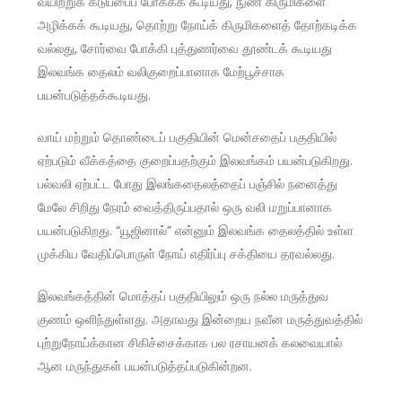
வயிற்றுக் கடுப்பைப் போக்கக் கூடியது, நுண் கிருமிகளை
அழிக்கக் கூடியது, தொற்று நோய்க் கிருமிகளைத் தோற்கடிக்க
வல்லது, சோர்வை போக்கி புத்துணர்வை தூண்டக் கூடியது
இலவங்க தைலம் வலிகுறைப்பானாக மேற்பூச்சாக
பயன்படுத்தக்கூடியது.
வாய் மற்றும் தொண்டைப் பகுதியின் மென்சதைப் பகுதியில்
ஏற்படும் வீக்கத்தை குறைப்பதற்கும் இலவங்கம் பயன்படுகிறது.
பல்வலி ஏற்பட்ட போது இலங்கதைலத்தைப் பஞ்சில் நனைத்து
மேலே சிறிது நேரம் வைத்திருப்பதால் ஒரு வலி மறுப்பானாக
பயன்படுகிறது. “யூஜினால்” என்னும் இலவங்க தைலத்தில் உள்ள
முக்கிய வேதிப்பொருள் நோய் எதிர்ப்பு சக்தியை தரவல்லது.
இலவங்கத்தின் மொத்தப் பகுதியிலும் ஒரு நல்ல மருத்துவ
குணம் ஒளிந்துள்ளது. அதாவது இன்றைய நவீன மருத்துவத்தில்
புற்றுநோய்க்கான சிகிச்சைக்காக பல ரசாயனக் கலவையால்
ஆன மருந்துகள் பயன்படுத்தப்படுகின்றன.