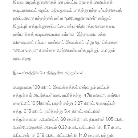
இவை ஈரலுக்கு எதிராகச் செயல்பட்டு அதைக் கெடுக்கக்
கூடியதாகவும் எலும்பு மஜ்ஜையைப் பாதித்து ரத்த உற்பத்தியைத்
தடுப்பதோடு ரத்தத்தில் உள்ள “ஹீமோகுளோபின்” என்னும்
இரும்புச் சத்துக்குறைப்பாட்டை ஏற்படுத்தி ரத்த சோகையை
உண்டாக்கக் கூடியவையாக உள்ளன. இத்தகைய பக்க
விளைவுகள் ஏற்படா வண்ணம் இலவங்கம் புற்று நோய்க்கென
“கீமோ தெரபி” சிகிச்சை மேற்கொள்பவர்களுக்குப் பெரிதும்
உதவுகிறது.
இலவங்கத்தில் பொதிந்துள்ள சத்துக்கள் :
பொதுவாக 100 கிராம் இலவங்கத்தில் பின்வரும் ஊட்டச்
சத்துக்கள் அடங்கியுள்ளன. உயிர்ச்சத்து 47ரி கலோரி, கார்போ
ஹைட்ரேட் 10.51கிராம், புரதச் சத்து 3.27 கிராம், கொழுப்புச்
சத்து 0.15 கிராம், நார்ச்சத்து 5.4 கிராம், விட்டமின்
சத்துக்களான ஃபோலேட்ஸ் 68 மைக்ரோ.கி. நியாசின் 1.05 மி.கி.,
பேண்டோதெனிக் அமிலம் 0.33 மி.கி., விட்டமின் `சி’ 11.7 மி.கி.,
விட்டமின் `ஈ’ 0.19 மி.கி., விட்டமின் ரி. 14.8 மை.கி. மற்றுமி