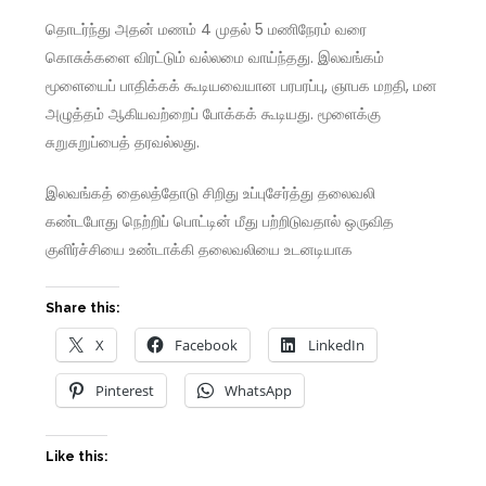
தொடர்ந்து அதன் மணம் 4 முதல் 5 மணிநேரம் வரை
கொசுக்களை விரட்டும் வல்லமை வாய்ந்தது. இலவங்கம்
மூளையைப் பாதிக்கக் கூடியவையான பரபரப்பு, ஞாபக மறதி, மன
அழுத்தம் ஆகியவற்றைப் போக்கக் கூடியது. மூளைக்கு
சுறுசுறுப்பைத் தரவல்லது.
இலவங்கத் தைலத்தோடு சிறிது உப்புசேர்த்து தலைவலி
கண்டபோது நெற்றிப் பொட்டின் மீது பற்றிடுவதால் ஒருவித
குளிர்ச்சியை உண்டாக்கி தலைவலியை உடனடியாக
Share this:
X
Facebook
LinkedIn
Pinterest
WhatsApp
Like this: