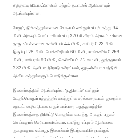
சிறிதளவு ரிபோஃப்ளேவின் மற்றும் தயாமின் ஆகியனவும்
அடங்கியுள்ளன.
மேலும், நீர்ச்சத்துக்களான சோடியம் என்னும் உப்புச் சத்து 94
மி.கி. அளவும் பொட்டாசியம் உப்பு 370 மி.கிராம் அளவும் உள்ளன.
தாது உப்புக்களான கால்சியம் 44 மி.கி., காப்பர் 0.23 மி.கி.,
இரும்பு 1.28 மி.கி., மெக்னீஷியம் 60 மி.கி., மாங்கனீஸ் 0.256
மி.கி., பாஸ்பரஸ் 90 மி.கி., செலினியம் 7.2 மை.கி., துத்தநாகம்
2.32 மி.கி. ஆகியவற்றோடு கரோட்டீன், லூடின்சியா சாந்தின்
ஆகிய சத்துக்களும் பொதித்துள்ளன.
இலவங்கத்தின் அடங்கியுள்ள “யூஜினால்” என்னும்
வேதிப்பொருள் ரத்தத்தில் கலந்துள்ள சர்க்கரையைக் குறைக்க
உதவும். வழிவழியாக வரும் பரம்பரை மருத்துவத்தில்
இலவங்கத்தை நீரிலிட்டு கொதிக்க வைத்து அதைப் பருகச்
செய்வதால் செரிமானமின்மை, வயிற்று உப்புசம் ஆகியவை
குறைவதாக உள்ளது. இலவங்கம் இயற்கையில் நமக்குக்