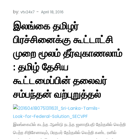
by:
vtv24x7
இலங்கை தமிழர்
பிரச்சினைக்கு கூட்டாட்சி
முறை மூலம் தீர்வுகாணலாம்
: தமிழ் தேசிய
கூட்டமைப்பின் தலைவர்
சம்பந்தன் வற்புறுத்தல்
இலங்கையில் கடந்த ஆண்டு நடந்த ஜனாதிபதி தேர்தலில் வெற்றி
பெற்ற சிறிசேனாவும், பிரதமர் தேர்தலில் வெற்றி கண்ட ரனில்