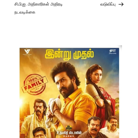
சி.பி.ஐ. அதிகாரிகள் அதிரடி
வடுவிப்பு
நடவடிக்கை