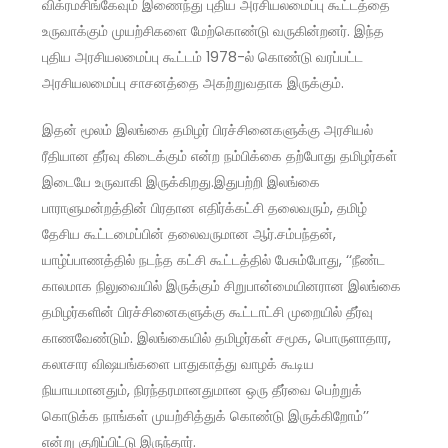
விக்ரமசிங்கேவும் இணைந்து புதிய அரசியலமைப்பு கூட்டத்தை
உருவாக்கும் முயற்சிகளை மேற்கொண்டு வருகின்றனர். இந்த
புதிய அரசியலமைப்பு கூட்டம் 1978-ல் கொண்டு வரப்பட்ட
அரசியலமைப்பு சாசனத்தை அகற்றுவதாக இருக்கும்.
இதன் மூலம் இலங்கை தமிழர் பிரச்சினைகளுக்கு அரசியல்
ரீதியான தீர்வு கிடைக்கும் என்ற நம்பிக்கை தற்போது தமிழர்கள்
இடையே உருவாகி இருக்கிறது.இதுபற்றி இலங்கை
பாராளுமன்றத்தின் பிரதான எதிர்க்கட்சி தலைவரும், தமிழ்
தேசிய கூட்டமைப்பின் தலைவருமான ஆர்.சம்பந்தன்,
யாழ்ப்பாணத்தில் நடந்த கட்சி கூட்டத்தில் பேசும்போது, ‘‘நீண்ட
காலமாக நிலுவையில் இருக்கும் சிறுபான்மையினரான இலங்கை
தமிழர்களின் பிரச்சினைகளுக்கு கூட்டாட்சி முறையில் தீர்வு
காணவேண்டும். இலங்கையில் தமிழர்கள் சமூக, பொருளாதார,
கலாசார விஷயங்களை பாதுகாத்து வாழக் கூடிய
நியாயமானதும், நிரந்தரமானதுமான ஒரு தீர்வை பெற்றுக்
கொடுக்க நாங்கள் முயற்சித்துக் கொண்டு இருக்கிறோம்’’
என்று குறிப்பிட்டு இருந்தார்.